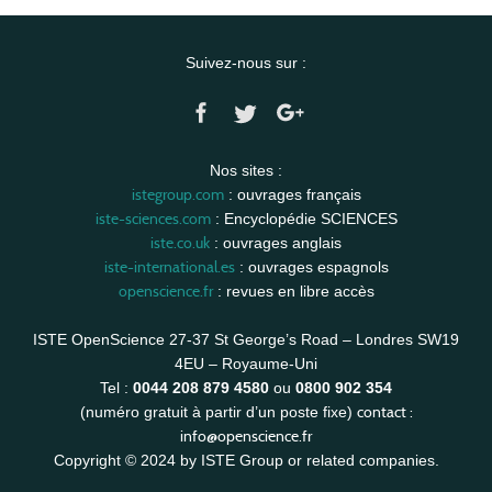
Suivez-nous sur :
Nos sites :
istegroup.com
: ouvrages français
iste-sciences.com
: Encyclopédie SCIENCES
iste.co.uk
: ouvrages anglais
iste-international.es
: ouvrages espagnols
openscience.fr
: revues en libre accès
ISTE OpenScience 27-37 St George’s Road – Londres SW19
4EU – Royaume-Uni
Tel :
0044 208 879 4580
ou
0800 902 354
contact :
(numéro gratuit à partir d’un poste fixe)
info@openscience.fr
Copyright © 2024 by ISTE Group or related companies.