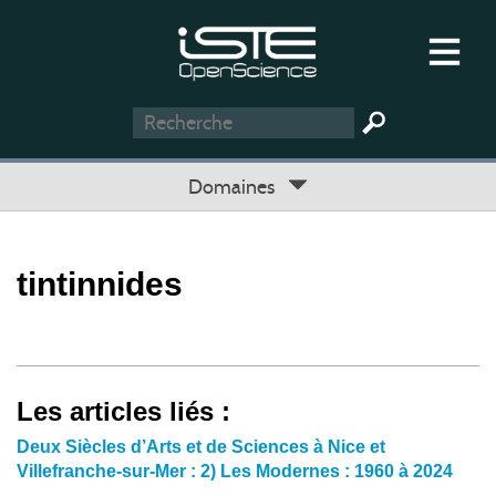
Domaines
tintinnides
Les articles liés :
Deux Siècles d’Arts et de Sciences à Nice et
Villefranche-sur-Mer : 2) Les Modernes : 1960 à 2024