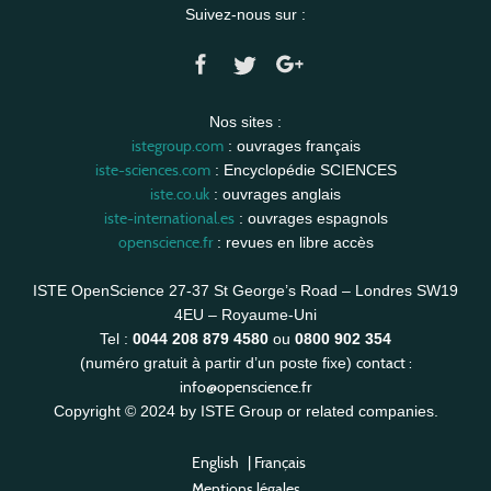
Suivez-nous sur :
Nos sites :
istegroup.com
: ouvrages français
iste-sciences.com
: Encyclopédie SCIENCES
iste.co.uk
: ouvrages anglais
iste-international.es
: ouvrages espagnols
openscience.fr
: revues en libre accès
ISTE OpenScience 27-37 St George’s Road – Londres SW19
4EU – Royaume-Uni
Tel :
0044 208 879 4580
ou
0800 902 354
contact :
(numéro gratuit à partir d’un poste fixe)
info@openscience.fr
Copyright © 2024 by ISTE Group or related companies.
English
|
Français
Mentions légales