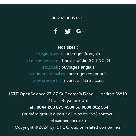
Suivez-nous sur :
Nos sites :
istegroup.com
: ouvrages français
iste-sciences.com
: Encyclopédie SCIENCES
iste.co.uk
: ouvrages anglais
iste-international.es
: ouvrages espagnols
openscience.fr
: revues en libre accès
ISTE OpenScience 27-37 St George’s Road – Londres SW19
4EU – Royaume-Uni
Tel :
0044 208 879 4580
ou
0800 902 354
contact :
(numéro gratuit à partir d’un poste fixe)
info@openscience.fr
Copyright © 2024 by ISTE Group or related companies.