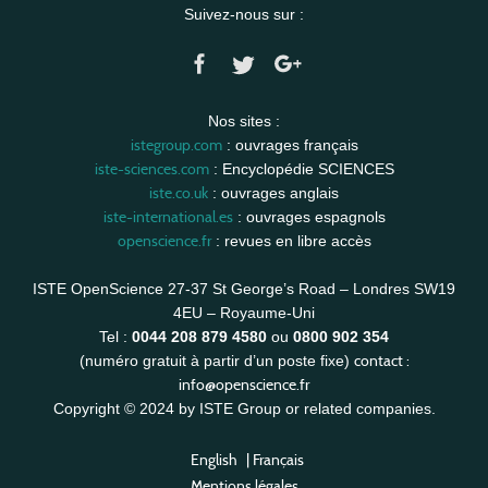
Suivez-nous sur :
Nos sites :
istegroup.com
: ouvrages français
iste-sciences.com
: Encyclopédie SCIENCES
iste.co.uk
: ouvrages anglais
iste-international.es
: ouvrages espagnols
openscience.fr
: revues en libre accès
ISTE OpenScience 27-37 St George’s Road – Londres SW19
4EU – Royaume-Uni
Tel :
0044 208 879 4580
ou
0800 902 354
contact :
(numéro gratuit à partir d’un poste fixe)
info@openscience.fr
Copyright © 2024 by ISTE Group or related companies.
English
|
Français
Mentions légales