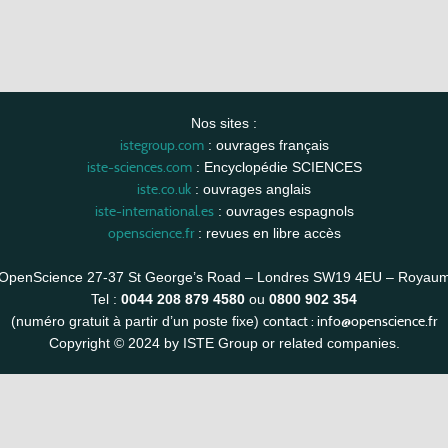
Nos sites :
istegroup.com
: ouvrages français
iste-sciences.com
: Encyclopédie SCIENCES
iste.co.uk
: ouvrages anglais
iste-international.es
: ouvrages espagnols
openscience.fr
: revues en libre accès
OpenScience 27-37 St George’s Road – Londres SW19 4EU – Royau
Tel :
0044 208 879 4580
ou
0800 902 354
contact :
info@openscience.fr
(numéro gratuit à partir d’un poste fixe)
Copyright © 2024 by ISTE Group or related companies.