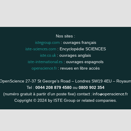
Nos sites :
istegroup.com
: ouvrages français
iste-sciences.com
: Encyclopédie SCIENCES
iste.co.uk
: ouvrages anglais
iste-international.es
: ouvrages espagnols
openscience.fr
: revues en libre accès
OpenScience 27-37 St George’s Road – Londres SW19 4EU – Royau
Tel :
0044 208 879 4580
ou
0800 902 354
contact :
info@openscience.fr
(numéro gratuit à partir d’un poste fixe)
Copyright © 2024 by ISTE Group or related companies.