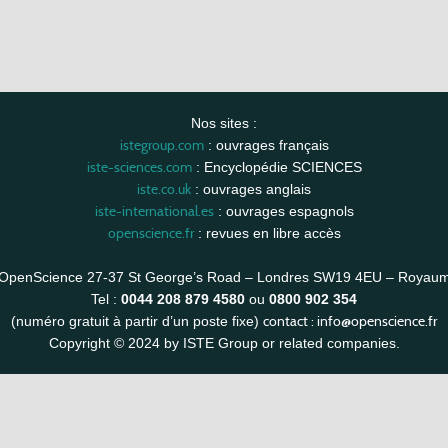
Nos sites :
istegroup.com
: ouvrages français
iste-sciences.com
: Encyclopédie SCIENCES
iste.co.uk
: ouvrages anglais
iste-international.es
: ouvrages espagnols
openscience.fr
: revues en libre accès
OpenScience 27-37 St George’s Road – Londres SW19 4EU – Royau
Tel :
0044 208 879 4580
ou
0800 902 354
contact :
info@openscience.fr
(numéro gratuit à partir d’un poste fixe)
Copyright © 2024 by ISTE Group or related companies.