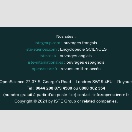
Nos sites :
istegroup.com
: ouvrages français
iste-sciences.com
: Encyclopédie SCIENCES
iste.co.uk
: ouvrages anglais
iste-international.es
: ouvrages espagnols
openscience.fr
: revues en libre accès
OpenScience 27-37 St George’s Road – Londres SW19 4EU – Royau
Tel :
0044 208 879 4580
ou
0800 902 354
contact :
info@openscience.fr
(numéro gratuit à partir d’un poste fixe)
Copyright © 2024 by ISTE Group or related companies.