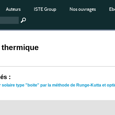
Auteurs
ISTE Group
Nos ouvrages
Ebo
 thermique
iés :
 solaire type "boite" par la méthode de Runge-Kutta et opti