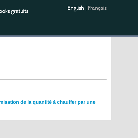
English
|
Français
oks gratuits
misation de la quantité à chauffer par une