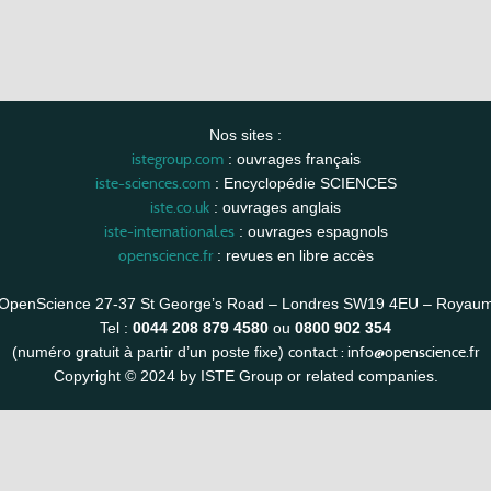
Nos sites :
istegroup.com
: ouvrages français
iste-sciences.com
: Encyclopédie SCIENCES
iste.co.uk
: ouvrages anglais
iste-international.es
: ouvrages espagnols
openscience.fr
: revues en libre accès
OpenScience 27-37 St George’s Road – Londres SW19 4EU – Royau
Tel :
0044 208 879 4580
ou
0800 902 354
contact :
info@openscience.fr
(numéro gratuit à partir d’un poste fixe)
Copyright © 2024 by ISTE Group or related companies.