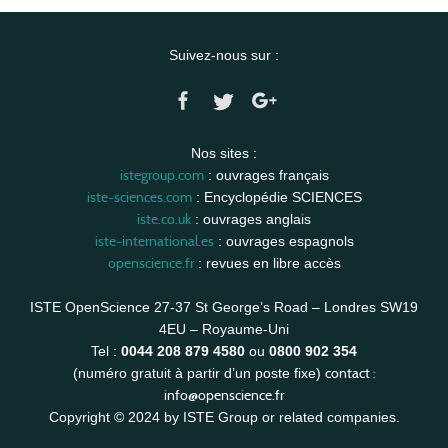
Suivez-nous sur :
Nos sites :
istegroup.com
: ouvrages français
iste-sciences.com
: Encyclopédie SCIENCES
iste.co.uk
: ouvrages anglais
iste-international.es
: ouvrages espagnols
openscience.fr
: revues en libre accès
ISTE OpenScience 27-37 St George’s Road – Londres SW19
4EU – Royaume-Uni
Tel :
0044 208 879 4580
ou
0800 902 354
contact :
(numéro gratuit à partir d’un poste fixe)
info@openscience.fr
Copyright © 2024 by ISTE Group or related companies.