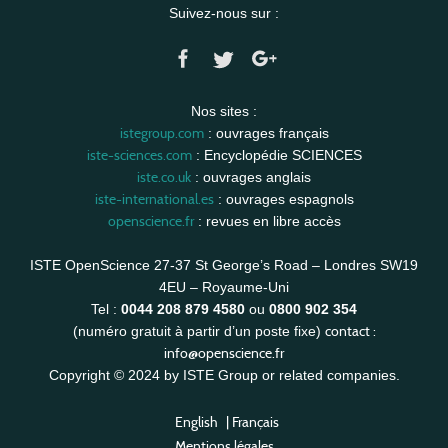
Suivez-nous sur :
Nos sites :
istegroup.com
: ouvrages français
iste-sciences.com
: Encyclopédie SCIENCES
iste.co.uk
: ouvrages anglais
iste-international.es
: ouvrages espagnols
openscience.fr
: revues en libre accès
ISTE OpenScience 27-37 St George’s Road – Londres SW19
4EU – Royaume-Uni
Tel :
0044 208 879 4580
ou
0800 902 354
contact :
(numéro gratuit à partir d’un poste fixe)
info@openscience.fr
Copyright © 2024 by ISTE Group or related companies.
English
|
Français
Mentions légales