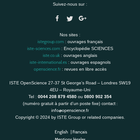
Suivez-nous sur :
Nos sites :
istegroup.com
: ouvrages français
iste-sciences.com
: Encyclopédie SCIENCES
iste.co.uk
: ouvrages anglais
iste-international.es
: ouvrages espagnols
openscience.fr
: revues en libre accès
ISTE OpenScience 27-37 St George’s Road – Londres SW19
4EU – Royaume-Uni
Tel :
0044 208 879 4580
ou
0800 902 354
contact :
(numéro gratuit à partir d’un poste fixe)
info@openscience.fr
Copyright © 2024 by ISTE Group or related companies.
English
|
Français
Mentions légales