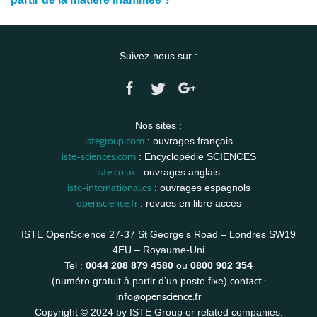
Suivez-nous sur :
Nos sites :
istegroup.com
: ouvrages français
iste-sciences.com
: Encyclopédie SCIENCES
iste.co.uk
: ouvrages anglais
iste-international.es
: ouvrages espagnols
openscience.fr
: revues en libre accès
ISTE OpenScience 27-37 St George’s Road – Londres SW19
4EU – Royaume-Uni
Tel :
0044 208 879 4580
ou
0800 902 354
contact :
(numéro gratuit à partir d’un poste fixe)
info@openscience.fr
Copyright © 2024 by ISTE Group or related companies.