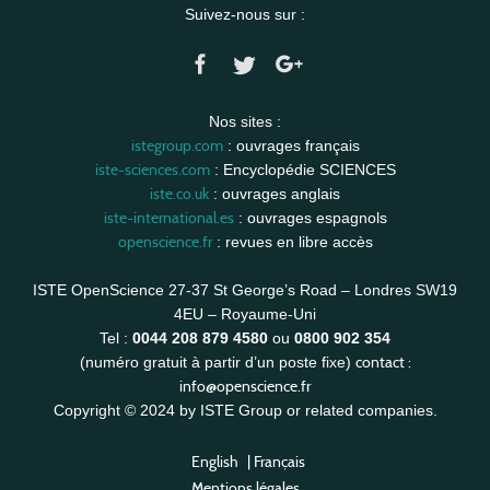
Suivez-nous sur :
Nos sites :
istegroup.com
: ouvrages français
iste-sciences.com
: Encyclopédie SCIENCES
iste.co.uk
: ouvrages anglais
iste-international.es
: ouvrages espagnols
openscience.fr
: revues en libre accès
ISTE OpenScience 27-37 St George’s Road – Londres SW19
4EU – Royaume-Uni
Tel :
0044 208 879 4580
ou
0800 902 354
contact :
(numéro gratuit à partir d’un poste fixe)
info@openscience.fr
Copyright © 2024 by ISTE Group or related companies.
English
|
Français
Mentions légales