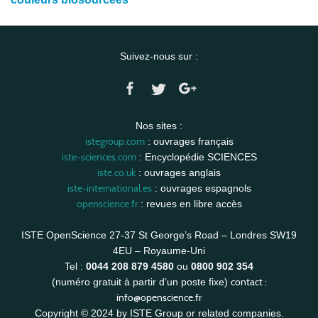
Suivez-nous sur :
Nos sites :
istegroup.com
: ouvrages français
iste-sciences.com
: Encyclopédie SCIENCES
iste.co.uk
: ouvrages anglais
iste-international.es
: ouvrages espagnols
openscience.fr
: revues en libre accès
ISTE OpenScience 27-37 St George’s Road – Londres SW19
4EU – Royaume-Uni
Tel :
0044 208 879 4580
ou
0800 902 354
contact :
(numéro gratuit à partir d’un poste fixe)
info@openscience.fr
Copyright © 2024 by ISTE Group or related companies.