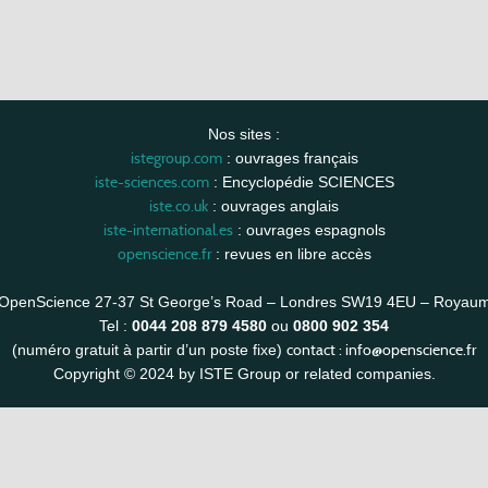
Nos sites :
istegroup.com
: ouvrages français
iste-sciences.com
: Encyclopédie SCIENCES
iste.co.uk
: ouvrages anglais
iste-international.es
: ouvrages espagnols
openscience.fr
: revues en libre accès
OpenScience 27-37 St George’s Road – Londres SW19 4EU – Royau
Tel :
0044 208 879 4580
ou
0800 902 354
contact :
info@openscience.fr
(numéro gratuit à partir d’un poste fixe)
Copyright © 2024 by ISTE Group or related companies.