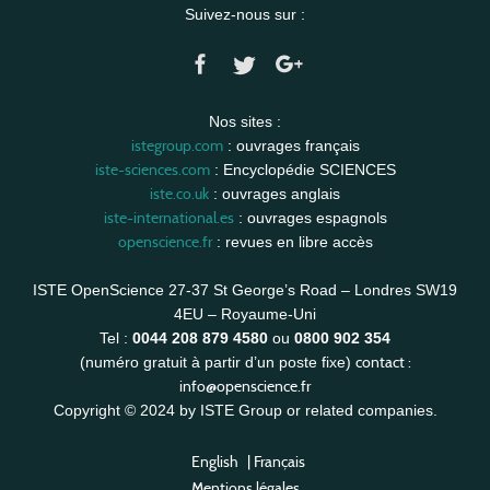
Suivez-nous sur :
Nos sites :
istegroup.com
: ouvrages français
iste-sciences.com
: Encyclopédie SCIENCES
iste.co.uk
: ouvrages anglais
iste-international.es
: ouvrages espagnols
openscience.fr
: revues en libre accès
ISTE OpenScience 27-37 St George’s Road – Londres SW19
4EU – Royaume-Uni
Tel :
0044 208 879 4580
ou
0800 902 354
contact :
(numéro gratuit à partir d’un poste fixe)
info@openscience.fr
Copyright © 2024 by ISTE Group or related companies.
English
|
Français
Mentions légales