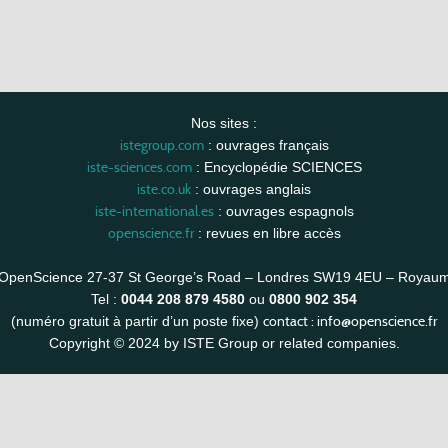
Nos sites :
istegroup.com
: ouvrages français
iste-sciences.com
: Encyclopédie SCIENCES
iste.co.uk
: ouvrages anglais
iste-international.es
: ouvrages espagnols
openscience.fr
: revues en libre accès
OpenScience 27-37 St George’s Road – Londres SW19 4EU – Royau
Tel :
0044 208 879 4580
ou
0800 902 354
contact :
info@openscience.fr
(numéro gratuit à partir d’un poste fixe)
Copyright © 2024 by ISTE Group or related companies.