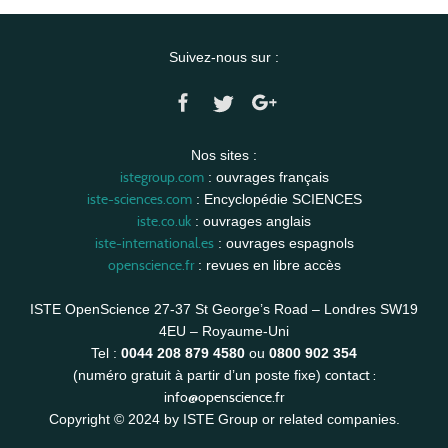
Suivez-nous sur :
Nos sites :
istegroup.com
: ouvrages français
iste-sciences.com
: Encyclopédie SCIENCES
iste.co.uk
: ouvrages anglais
iste-international.es
: ouvrages espagnols
openscience.fr
: revues en libre accès
ISTE OpenScience 27-37 St George’s Road – Londres SW19
4EU – Royaume-Uni
Tel :
0044 208 879 4580
ou
0800 902 354
contact :
(numéro gratuit à partir d’un poste fixe)
info@openscience.fr
Copyright © 2024 by ISTE Group or related companies.