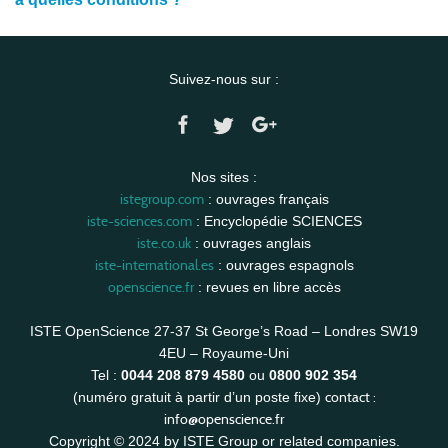
Suivez-nous sur :
Nos sites :
istegroup.com
: ouvrages français
iste-sciences.com
: Encyclopédie SCIENCES
iste.co.uk
: ouvrages anglais
iste-international.es
: ouvrages espagnols
openscience.fr
: revues en libre accès
ISTE OpenScience 27-37 St George’s Road – Londres SW19
4EU – Royaume-Uni
Tel :
0044 208 879 4580
ou
0800 902 354
contact :
(numéro gratuit à partir d’un poste fixe)
info@openscience.fr
Copyright © 2024 by ISTE Group or related companies.