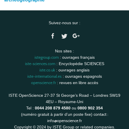
Suivez-nous sur :
Nos sites :
istegroup.com
: ouvrages français
iste-sciences.com
: Encyclopédie SCIENCES
iste.co.uk
: ouvrages anglais
iste-international.es
: ouvrages espagnols
openscience.fr
: revues en libre accès
ISTE OpenScience 27-37 St George’s Road – Londres SW19
4EU – Royaume-Uni
Tel :
0044 208 879 4580
ou
0800 902 354
contact :
(numéro gratuit à partir d’un poste fixe)
info@openscience.fr
Copyright © 2024 by ISTE Group or related companies.