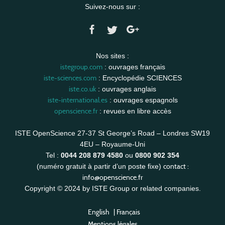
Suivez-nous sur :
Nos sites :
istegroup.com
: ouvrages français
iste-sciences.com
: Encyclopédie SCIENCES
iste.co.uk
: ouvrages anglais
iste-international.es
: ouvrages espagnols
openscience.fr
: revues en libre accès
ISTE OpenScience 27-37 St George’s Road – Londres SW19
4EU – Royaume-Uni
Tel :
0044 208 879 4580
ou
0800 902 354
contact :
(numéro gratuit à partir d’un poste fixe)
info@openscience.fr
Copyright © 2024 by ISTE Group or related companies.
English
|
Français
Mentions légales