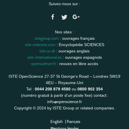
Suivez-nous sur :
Nos sites :
istegroup.com
: ouvrages français
iste-sciences.com
: Encyclopédie SCIENCES
iste.co.uk
: ouvrages anglais
iste-international.es
: ouvrages espagnols
openscience.fr
: revues en libre accès
ISTE OpenScience 27-37 St George’s Road – Londres SW19
4EU – Royaume-Uni
Tel :
0044 208 879 4580
ou
0800 902 354
contact :
(numéro gratuit à partir d’un poste fixe)
info@openscience.fr
Copyright © 2024 by ISTE Group or related companies.
English
|
Français
Mentions légales