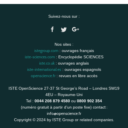
Suivez-nous sur :
Nos sites :
istegroup.com
: ouvrages français
iste-sciences.com
: Encyclopédie SCIENCES
iste.co.uk
: ouvrages anglais
iste-international.es
: ouvrages espagnols
openscience.fr
: revues en libre accès
ISTE OpenScience 27-37 St George’s Road – Londres SW19
4EU – Royaume-Uni
Tel :
0044 208 879 4580
ou
0800 902 354
contact :
(numéro gratuit à partir d’un poste fixe)
info@openscience.fr
Copyright © 2024 by ISTE Group or related companies.