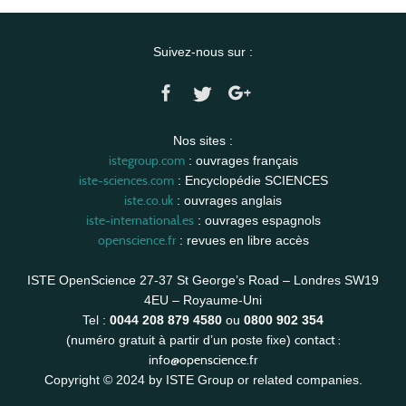
Suivez-nous sur :
Nos sites :
istegroup.com
: ouvrages français
iste-sciences.com
: Encyclopédie SCIENCES
iste.co.uk
: ouvrages anglais
iste-international.es
: ouvrages espagnols
openscience.fr
: revues en libre accès
ISTE OpenScience 27-37 St George’s Road – Londres SW19
4EU – Royaume-Uni
Tel :
0044 208 879 4580
ou
0800 902 354
contact :
(numéro gratuit à partir d’un poste fixe)
info@openscience.fr
Copyright © 2024 by ISTE Group or related companies.