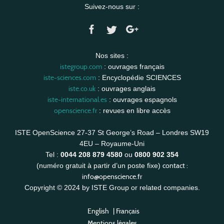
Suivez-nous sur :
Nos sites :
istegroup.com
: ouvrages français
iste-sciences.com
: Encyclopédie SCIENCES
iste.co.uk
: ouvrages anglais
iste-international.es
: ouvrages espagnols
openscience.fr
: revues en libre accès
ISTE OpenScience 27-37 St George’s Road – Londres SW19
4EU – Royaume-Uni
Tel :
0044 208 879 4580
ou
0800 902 354
contact :
(numéro gratuit à partir d’un poste fixe)
info@openscience.fr
Copyright © 2024 by ISTE Group or related companies.
English
|
Français
Mentions légales