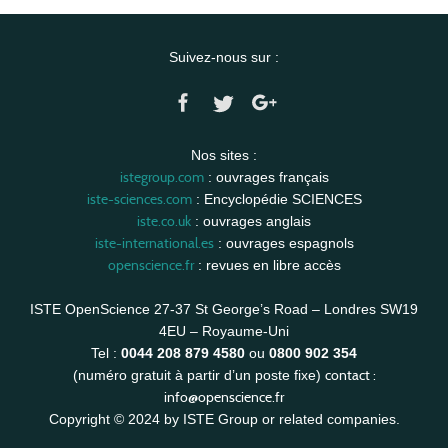
Suivez-nous sur :
Nos sites :
istegroup.com
: ouvrages français
iste-sciences.com
: Encyclopédie SCIENCES
iste.co.uk
: ouvrages anglais
iste-international.es
: ouvrages espagnols
openscience.fr
: revues en libre accès
ISTE OpenScience 27-37 St George’s Road – Londres SW19
4EU – Royaume-Uni
Tel :
0044 208 879 4580
ou
0800 902 354
contact :
(numéro gratuit à partir d’un poste fixe)
info@openscience.fr
Copyright © 2024 by ISTE Group or related companies.