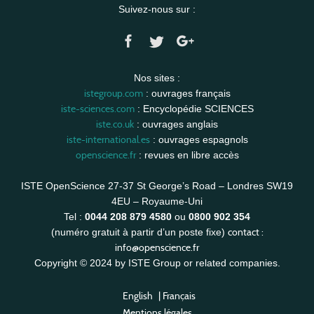
Suivez-nous sur :
Nos sites :
istegroup.com
: ouvrages français
iste-sciences.com
: Encyclopédie SCIENCES
iste.co.uk
: ouvrages anglais
iste-international.es
: ouvrages espagnols
openscience.fr
: revues en libre accès
ISTE OpenScience 27-37 St George’s Road – Londres SW19
4EU – Royaume-Uni
Tel :
0044 208 879 4580
ou
0800 902 354
contact :
(numéro gratuit à partir d’un poste fixe)
info@openscience.fr
Copyright © 2024 by ISTE Group or related companies.
English
|
Français
Mentions légales