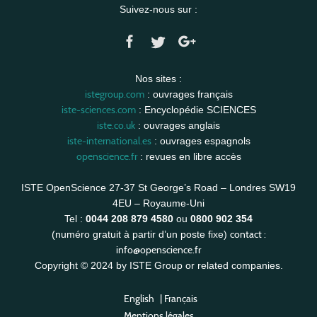
Suivez-nous sur :
Nos sites :
istegroup.com
: ouvrages français
iste-sciences.com
: Encyclopédie SCIENCES
iste.co.uk
: ouvrages anglais
iste-international.es
: ouvrages espagnols
openscience.fr
: revues en libre accès
ISTE OpenScience 27-37 St George’s Road – Londres SW19
4EU – Royaume-Uni
Tel :
0044 208 879 4580
ou
0800 902 354
contact :
(numéro gratuit à partir d’un poste fixe)
info@openscience.fr
Copyright © 2024 by ISTE Group or related companies.
English
|
Français
Mentions légales