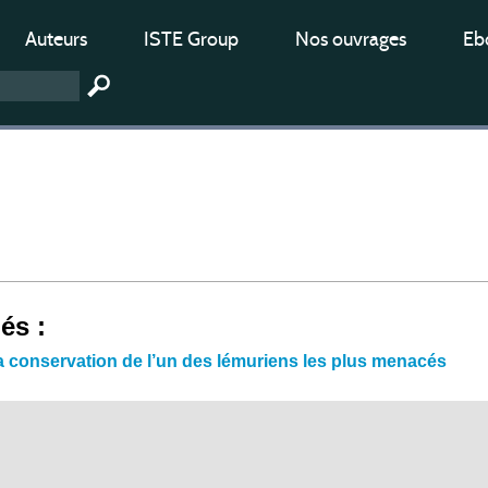
Auteurs
ISTE Group
Nos ouvrages
Ebo
iés :
 la conservation de l’un des lémuriens les plus menacés