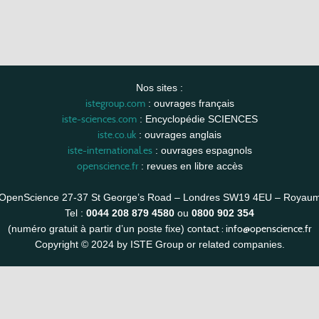
Nos sites :
istegroup.com
: ouvrages français
iste-sciences.com
: Encyclopédie SCIENCES
iste.co.uk
: ouvrages anglais
iste-international.es
: ouvrages espagnols
openscience.fr
: revues en libre accès
OpenScience 27-37 St George’s Road – Londres SW19 4EU – Royau
Tel :
0044 208 879 4580
ou
0800 902 354
contact :
info@openscience.fr
(numéro gratuit à partir d’un poste fixe)
Copyright © 2024 by ISTE Group or related companies.