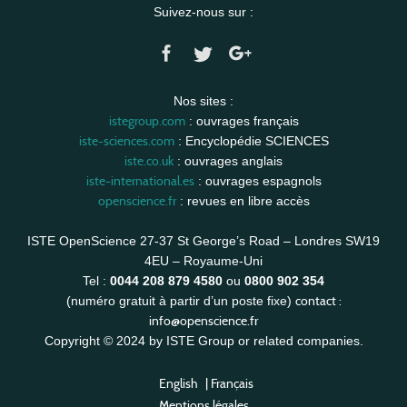
Suivez-nous sur :
Nos sites :
istegroup.com
: ouvrages français
iste-sciences.com
: Encyclopédie SCIENCES
iste.co.uk
: ouvrages anglais
iste-international.es
: ouvrages espagnols
openscience.fr
: revues en libre accès
ISTE OpenScience 27-37 St George’s Road – Londres SW19
4EU – Royaume-Uni
Tel :
0044 208 879 4580
ou
0800 902 354
contact :
(numéro gratuit à partir d’un poste fixe)
info@openscience.fr
Copyright © 2024 by ISTE Group or related companies.
English
|
Français
Mentions légales