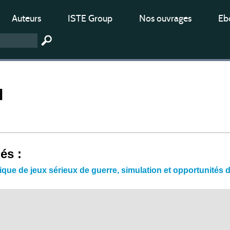
Auteurs
ISTE Group
Nos ouvrages
Ebo
l
iés :
ique de jeux sérieux de guerre, simulation et opportunités