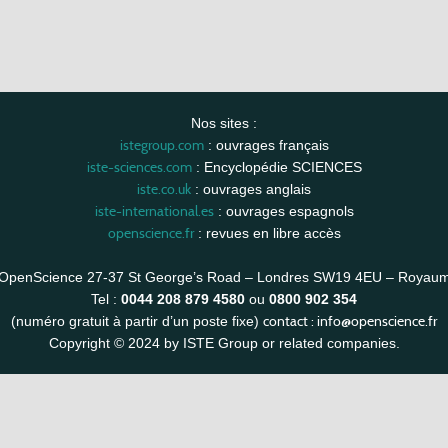
Nos sites :
istegroup.com
: ouvrages français
iste-sciences.com
: Encyclopédie SCIENCES
iste.co.uk
: ouvrages anglais
iste-international.es
: ouvrages espagnols
openscience.fr
: revues en libre accès
OpenScience 27-37 St George’s Road – Londres SW19 4EU – Royau
Tel :
0044 208 879 4580
ou
0800 902 354
contact :
info@openscience.fr
(numéro gratuit à partir d’un poste fixe)
Copyright © 2024 by ISTE Group or related companies.