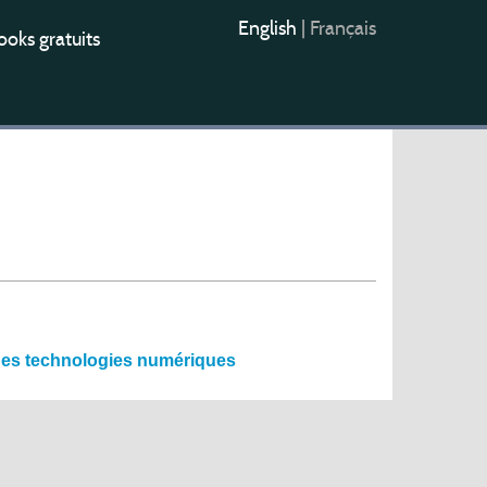
English
|
Français
oks gratuits
 des technologies numériques