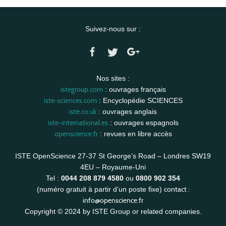
Suivez-nous sur :
Nos sites :
istegroup.com
: ouvrages français
iste-sciences.com
: Encyclopédie SCIENCES
iste.co.uk
: ouvrages anglais
iste-international.es
: ouvrages espagnols
openscience.fr
: revues en libre accès
ISTE OpenScience 27-37 St George’s Road – Londres SW19
4EU – Royaume-Uni
Tel :
0044 208 879 4580
ou
0800 902 354
contact :
(numéro gratuit à partir d’un poste fixe)
info@openscience.fr
Copyright © 2024 by ISTE Group or related companies.