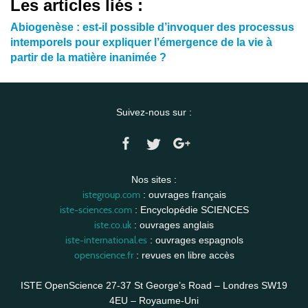
Les articles liés :
Abiogenèse : est-il possible d’invoquer des processus
intemporels pour expliquer l’émergence de la vie à
partir de la matière inanimée ?
Suivez-nous sur :
Nos sites :
istegroup.com
: ouvrages français
iste-sciences.com
: Encyclopédie SCIENCES
iste.co.uk
: ouvrages anglais
iste-international.es
: ouvrages espagnols
openscience.fr
: revues en libre accès
ISTE OpenScience 27-37 St George’s Road – Londres SW19
4EU – Royaume-Uni