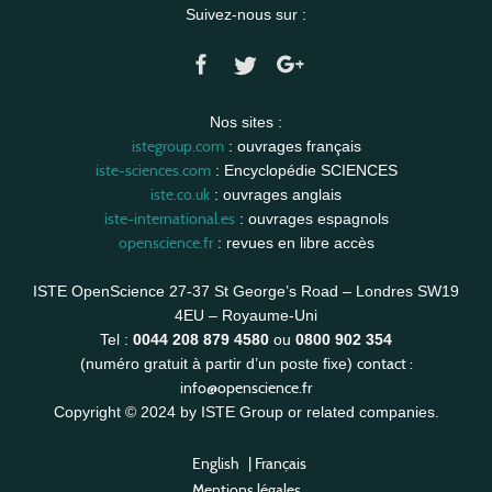
Suivez-nous sur :
Nos sites :
istegroup.com
: ouvrages français
iste-sciences.com
: Encyclopédie SCIENCES
iste.co.uk
: ouvrages anglais
iste-international.es
: ouvrages espagnols
openscience.fr
: revues en libre accès
ISTE OpenScience 27-37 St George’s Road – Londres SW19
4EU – Royaume-Uni
Tel :
0044 208 879 4580
ou
0800 902 354
contact :
(numéro gratuit à partir d’un poste fixe)
info@openscience.fr
Copyright © 2024 by ISTE Group or related companies.
English
|
Français
Mentions légales