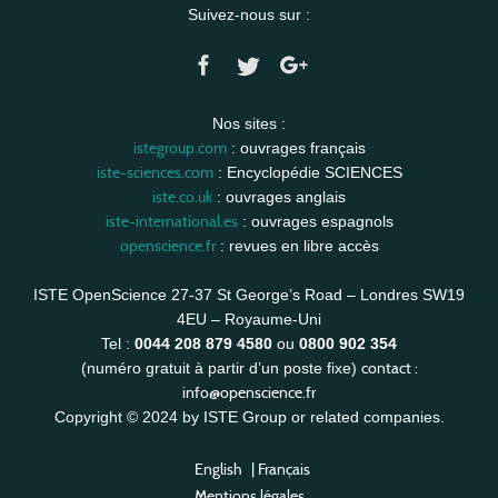
Suivez-nous sur :
Nos sites :
istegroup.com
: ouvrages français
iste-sciences.com
: Encyclopédie SCIENCES
iste.co.uk
: ouvrages anglais
iste-international.es
: ouvrages espagnols
openscience.fr
: revues en libre accès
ISTE OpenScience 27-37 St George’s Road – Londres SW19
4EU – Royaume-Uni
Tel :
0044 208 879 4580
ou
0800 902 354
contact :
(numéro gratuit à partir d’un poste fixe)
info@openscience.fr
Copyright © 2024 by ISTE Group or related companies.
English
|
Français
Mentions légales