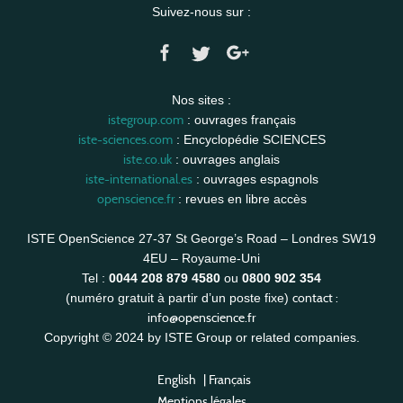
Suivez-nous sur :
Nos sites :
istegroup.com
: ouvrages français
iste-sciences.com
: Encyclopédie SCIENCES
iste.co.uk
: ouvrages anglais
iste-international.es
: ouvrages espagnols
openscience.fr
: revues en libre accès
ISTE OpenScience 27-37 St George’s Road – Londres SW19
4EU – Royaume-Uni
Tel :
0044 208 879 4580
ou
0800 902 354
contact :
(numéro gratuit à partir d’un poste fixe)
info@openscience.fr
Copyright © 2024 by ISTE Group or related companies.
English
|
Français
Mentions légales