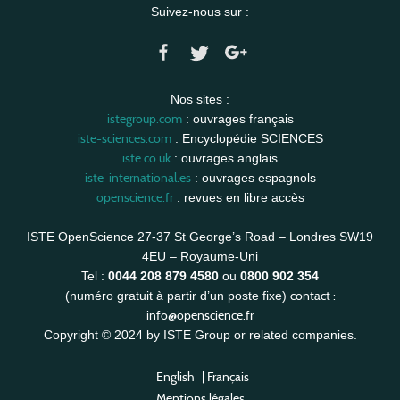
Suivez-nous sur :
Nos sites :
istegroup.com
: ouvrages français
iste-sciences.com
: Encyclopédie SCIENCES
iste.co.uk
: ouvrages anglais
iste-international.es
: ouvrages espagnols
openscience.fr
: revues en libre accès
ISTE OpenScience 27-37 St George’s Road – Londres SW19
4EU – Royaume-Uni
Tel :
0044 208 879 4580
ou
0800 902 354
contact :
(numéro gratuit à partir d’un poste fixe)
info@openscience.fr
Copyright © 2024 by ISTE Group or related companies.
English
|
Français
Mentions légales