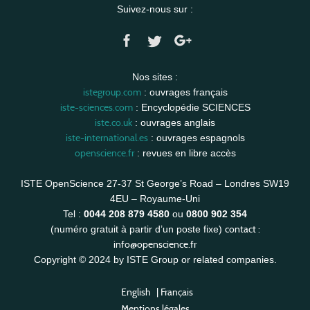
Suivez-nous sur :
Nos sites :
istegroup.com
: ouvrages français
iste-sciences.com
: Encyclopédie SCIENCES
iste.co.uk
: ouvrages anglais
iste-international.es
: ouvrages espagnols
openscience.fr
: revues en libre accès
ISTE OpenScience 27-37 St George’s Road – Londres SW19
4EU – Royaume-Uni
Tel :
0044 208 879 4580
ou
0800 902 354
contact :
(numéro gratuit à partir d’un poste fixe)
info@openscience.fr
Copyright © 2024 by ISTE Group or related companies.
English
|
Français
Mentions légales