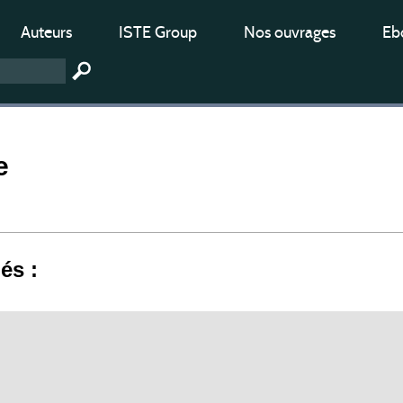
Auteurs
ISTE Group
Nos ouvrages
Ebo
e
iés :