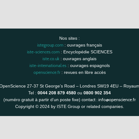
Nos sites :
istegroup.com
: ouvrages français
iste-sciences.com
: Encyclopédie SCIENCES
iste.co.uk
: ouvrages anglais
iste-international.es
: ouvrages espagnols
openscience.fr
: revues en libre accès
OpenScience 27-37 St George’s Road – Londres SW19 4EU – Royau
Tel :
0044 208 879 4580
ou
0800 902 354
contact :
info@openscience.fr
(numéro gratuit à partir d’un poste fixe)
Copyright © 2024 by ISTE Group or related companies.