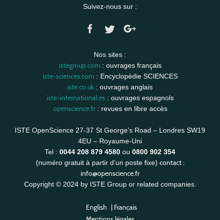
Suivez-nous sur :
Nos sites :
istegroup.com
: ouvrages français
iste-sciences.com
: Encyclopédie SCIENCES
iste.co.uk
: ouvrages anglais
iste-international.es
: ouvrages espagnols
openscience.fr
: revues en libre accès
ISTE OpenScience 27-37 St George’s Road – Londres SW19
4EU – Royaume-Uni
Tel :
0044 208 879 4580
ou
0800 902 354
contact :
(numéro gratuit à partir d’un poste fixe)
info@openscience.fr
Copyright © 2024 by ISTE Group or related companies.
English
|
Français
Mentions légales