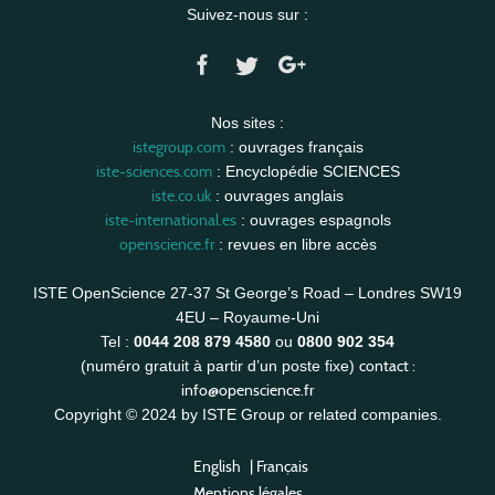
Suivez-nous sur :
Nos sites :
istegroup.com
: ouvrages français
iste-sciences.com
: Encyclopédie SCIENCES
iste.co.uk
: ouvrages anglais
iste-international.es
: ouvrages espagnols
openscience.fr
: revues en libre accès
ISTE OpenScience 27-37 St George’s Road – Londres SW19
4EU – Royaume-Uni
Tel :
0044 208 879 4580
ou
0800 902 354
contact :
(numéro gratuit à partir d’un poste fixe)
info@openscience.fr
Copyright © 2024 by ISTE Group or related companies.
English
|
Français
Mentions légales