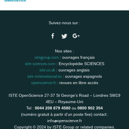
Suivez-nous sur :
Nos sites :
istegroup.com
: ouvrages français
iste-sciences.com
: Encyclopédie SCIENCES
iste.co.uk
: ouvrages anglais
iste-international.es
: ouvrages espagnols
openscience.fr
: revues en libre accès
ISTE OpenScience 27-37 St George’s Road – Londres SW19
4EU – Royaume-Uni
Tel :
0044 208 879 4580
ou
0800 902 354
contact :
(numéro gratuit à partir d’un poste fixe)
info@openscience.fr
Copyright © 2024 by ISTE Group or related companies.