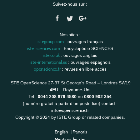
Suivez-nous sur :
Nos sites :
istegroup.com
: ouvrages français
iste-sciences.com
: Encyclopédie SCIENCES
iste.co.uk
: ouvrages anglais
iste-international.es
: ouvrages espagnols
openscience.fr
: revues en libre accès
ISTE OpenScience 27-37 St George’s Road – Londres SW19
4EU – Royaume-Uni
Tel :
0044 208 879 4580
ou
0800 902 354
contact :
(numéro gratuit à partir d’un poste fixe)
info@openscience.fr
Copyright © 2024 by ISTE Group or related companies.
English
|
Français
Mentions légales