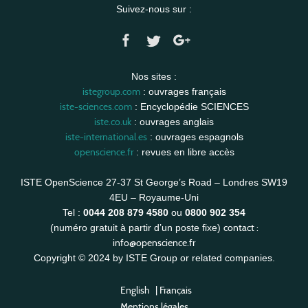
Suivez-nous sur :
Nos sites :
istegroup.com
: ouvrages français
iste-sciences.com
: Encyclopédie SCIENCES
iste.co.uk
: ouvrages anglais
iste-international.es
: ouvrages espagnols
openscience.fr
: revues en libre accès
ISTE OpenScience 27-37 St George’s Road – Londres SW19
4EU – Royaume-Uni
Tel :
0044 208 879 4580
ou
0800 902 354
contact :
(numéro gratuit à partir d’un poste fixe)
info@openscience.fr
Copyright © 2024 by ISTE Group or related companies.
English
|
Français
Mentions légales