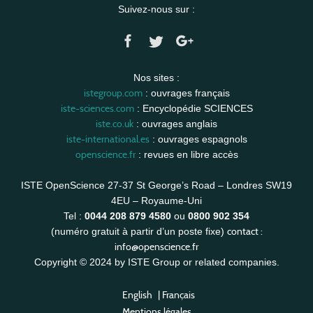
Suivez-nous sur :
Nos sites :
istegroup.com
: ouvrages français
iste-sciences.com
: Encyclopédie SCIENCES
iste.co.uk
: ouvrages anglais
iste-international.es
: ouvrages espagnols
openscience.fr
: revues en libre accès
ISTE OpenScience 27-37 St George’s Road – Londres SW19
4EU – Royaume-Uni
Tel :
0044 208 879 4580
ou
0800 902 354
contact :
(numéro gratuit à partir d’un poste fixe)
info@openscience.fr
Copyright © 2024 by ISTE Group or related companies.
English
|
Français
Mentions légales