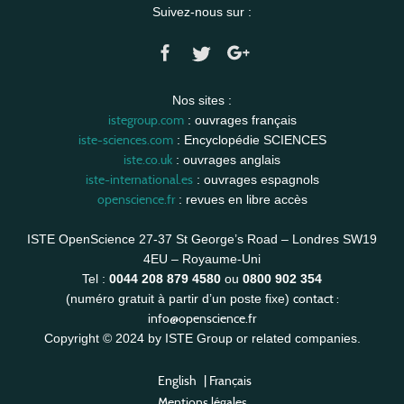
Suivez-nous sur :
Nos sites :
istegroup.com
: ouvrages français
iste-sciences.com
: Encyclopédie SCIENCES
iste.co.uk
: ouvrages anglais
iste-international.es
: ouvrages espagnols
openscience.fr
: revues en libre accès
ISTE OpenScience 27-37 St George’s Road – Londres SW19
4EU – Royaume-Uni
Tel :
0044 208 879 4580
ou
0800 902 354
contact :
(numéro gratuit à partir d’un poste fixe)
info@openscience.fr
Copyright © 2024 by ISTE Group or related companies.
English
|
Français
Mentions légales