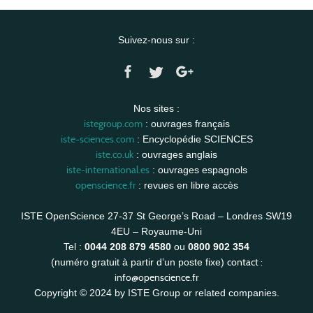
Suivez-nous sur :
Nos sites :
istegroup.com
: ouvrages français
iste-sciences.com
: Encyclopédie SCIENCES
iste.co.uk
: ouvrages anglais
iste-international.es
: ouvrages espagnols
openscience.fr
: revues en libre accès
ISTE OpenScience 27-37 St George’s Road – Londres SW19
4EU – Royaume-Uni
Tel :
0044 208 879 4580
ou
0800 902 354
contact :
(numéro gratuit à partir d’un poste fixe)
info@openscience.fr
Copyright © 2024 by ISTE Group or related companies.