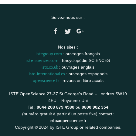
Suivez-nous sur :
Nos sites :
istegroup.com
: ouvrages français
iste-sciences.com
: Encyclopédie SCIENCES
iste.co.uk
: ouvrages anglais
iste-international.es
: ouvrages espagnols
openscience.fr
: revues en libre accès
ISTE OpenScience 27-37 St George’s Road – Londres SW19
4EU – Royaume-Uni
Tel :
0044 208 879 4580
ou
0800 902 354
contact :
(numéro gratuit à partir d’un poste fixe)
info@openscience.fr
Copyright © 2024 by ISTE Group or related companies.