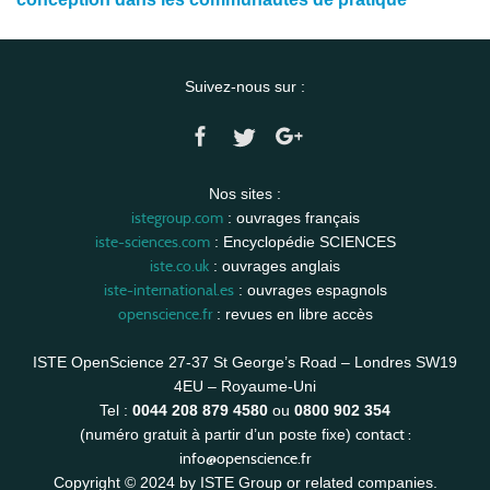
Suivez-nous sur :
Nos sites :
istegroup.com
: ouvrages français
iste-sciences.com
: Encyclopédie SCIENCES
iste.co.uk
: ouvrages anglais
iste-international.es
: ouvrages espagnols
openscience.fr
: revues en libre accès
ISTE OpenScience 27-37 St George’s Road – Londres SW19
4EU – Royaume-Uni
Tel :
0044 208 879 4580
ou
0800 902 354
contact :
(numéro gratuit à partir d’un poste fixe)
info@openscience.fr
Copyright © 2024 by ISTE Group or related companies.